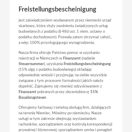
Freistellungsbescheinigung
jest zaświadczeniem wydawanym przez niemiecki urząd
skarbowy, które służy zwolnieniu świadczonych usług
budowlanych z podatku (§ 48d ust. 1 niem. ustawy o
podatku dochodowym). Pozwala zatem otrzymać całość,
a więc 100% przysługującego wynagrodzenia.
Nasza firma oferuje Państwu pomoc w uzyskaniu
rejestracji w Niemczech w
Finanzamt
(nadanie
Steuernummer
), uzyskania
Freistellungsbescheiningung
(15% ulgę z podatku budowlanego) składając
odpowiednie wnioski i przyjmując na siebie wszystkie
związane z tym procesem formalności jakich należy
dopełnić. Zajmujemy się również odzyskiwaniem z
Finanzamt
pobranych przez zleceniobiorcę
15%
Bauabzugsteuer
.
Oferujemy fachową i rzetelną obsługą firm, działających
na terenie Niemiec. Mówimy po niemiecku. Nasze
usługi w tym zakresie obejmują: wystawianiem
rachunków, sporządzaniem oraz kontrolą korespondencji
prywatnej i biznesowej, sporządzaniem umów i ponagleń