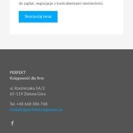
do zapłat, negocjacje z kontrahentami niemieckimi.
Skorzystaj teraz
PERFEKT
Księgowość dla firm
ul. Rzeźniczaka 5A/2
65-119 Zielona Góra
Tel. +48 668 386 768
kontakt@perfektksiegowosc.pl